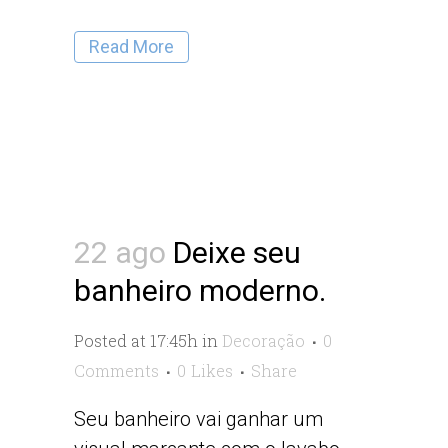
Read More
22 ago
Deixe seu
banheiro moderno.
Posted at 17:45h
in
Decoração
0
Comments
0
Likes
Share
Seu banheiro vai ganhar um