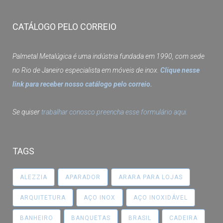
CATÁLOGO PELO CORREIO
Palmetal Metalúgica é uma indústria fundada em 1990, com sede
no Rio de Janeiro especialista em móveis de inox.
Clique nesse
link para receber nosso catálogo pelo correio.
Se quiser
trabalhar conosco preencha esse formulário aqui.
TAGS
ALEZZIA
APARADOR
ARARA PARA LOJAS
ARQUITETURA
AÇO INOX
AÇO INOXIDÁVEL
BANHEIRO
BANQUETAS
BRASIL
CADEIRA