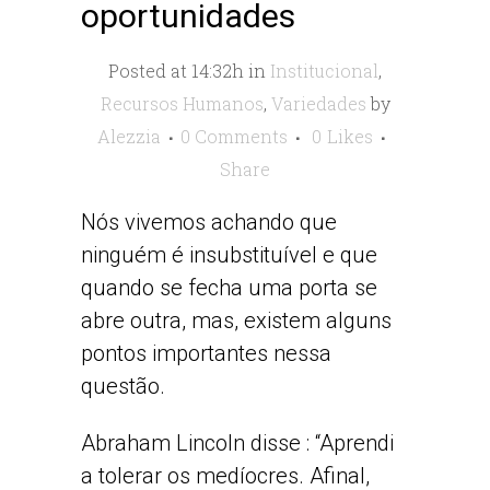
oportunidades
Posted at 14:32h
in
Institucional
,
Recursos Humanos
,
Variedades
by
Alezzia
0 Comments
0
Likes
Share
Nós vivemos achando que
ninguém é insubstituível e que
quando se fecha uma porta se
abre outra, mas, existem alguns
pontos importantes nessa
questão.
Abraham Lincoln disse : “Aprendi
a tolerar os medíocres. Afinal,