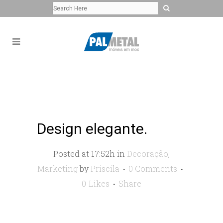
Design elegante.
Posted at 17:52h
in
Decoração
,
Marketing
by
Priscila
0 Comments
0
Likes
Share