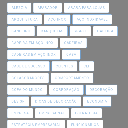
ALEZZIA
APARADOR
ARARA PARA LOJAS
ARQUITETURA
AÇO INOX
AÇO INOXIDÁVEL
BANHEIRO
BANQUETAS
BRASIL
CADEIRA
CADEIRA EM AÇO INOX
CADEIRAS
CADEIRAS EM AÇO INOX
CASA
CASE DE SUCESSO
CLIENTES
CLT
COLABORADORES
COMPORTAMENTO
COPA DO MUNDO
CORPORAÇÃO
DECORAÇÃO
DESIGN
DICAS DE DECORAÇÃO
ECONOMIA
EMPRESA
EMPRESARIAL
ESTRATÉGIA
ESTRATÉGIA EMPRESARIAL
FUNCIONÁRIOS