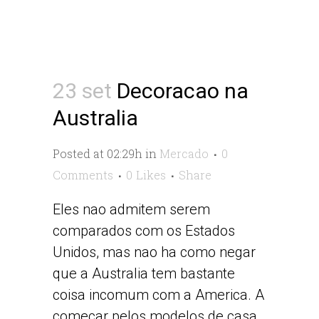
23 set
Decoracao na
Australia
Posted at 02:29h
in
Mercado
0
Comments
0
Likes
Share
Eles nao admitem serem
comparados com os Estados
Unidos, mas nao ha como negar
que a Australia tem bastante
coisa incomum com a America. A
comecar pelos modelos de casa