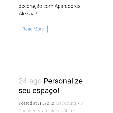
decoração com Aparadores
Alezzia?
Read More
24 ago
Personalize
seu espaço!
Posted at 11:37h
in
Marketing
0
Comments
0
Likes
Share