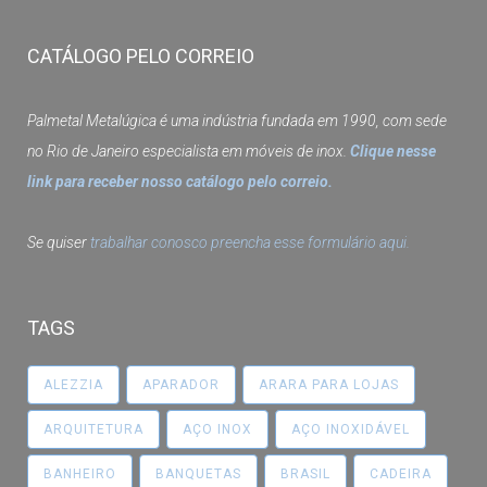
CATÁLOGO PELO CORREIO
Palmetal Metalúgica é uma indústria fundada em 1990, com sede
no Rio de Janeiro especialista em móveis de inox.
Clique nesse
link para receber nosso catálogo pelo correio.
Se quiser
trabalhar conosco preencha esse formulário aqui.
TAGS
ALEZZIA
APARADOR
ARARA PARA LOJAS
ARQUITETURA
AÇO INOX
AÇO INOXIDÁVEL
BANHEIRO
BANQUETAS
BRASIL
CADEIRA