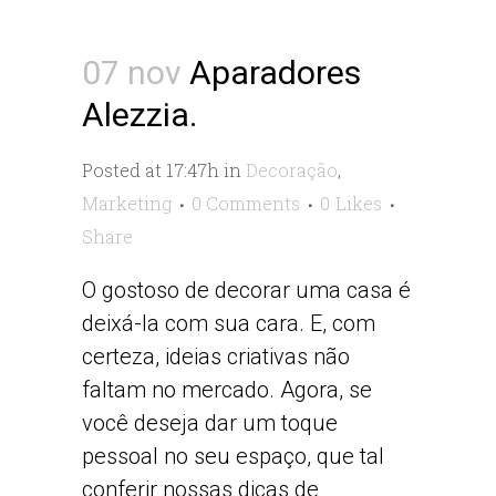
07 nov
Aparadores
Alezzia.
Posted at 17:47h
in
Decoração
,
Marketing
0 Comments
0
Likes
Share
O gostoso de decorar uma casa é
deixá-la com sua cara. E, com
certeza, ideias criativas não
faltam no mercado. Agora, se
você deseja dar um toque
pessoal no seu espaço, que tal
conferir nossas dicas de