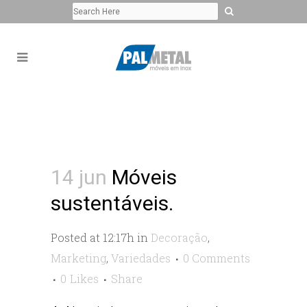
14 jun
Móveis
sustentáveis.
Posted at 12:17h
in
Decoração
,
Marketing
,
Variedades
0 Comments
0
Likes
Share