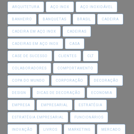
ARQUITETURA
AÇO INOX
AÇO INOXIDÁVEL
BANHEIRO
BANQUETAS
BRASIL
CADEIRA
CADEIRA EM AÇO INOX
CADEIRAS
CADEIRAS EM AÇO INOX
CASA
CASE DE SUCESSO
CLIENTES
CLT
COLABORADORES
COMPORTAMENTO
COPA DO MUNDO
CORPORAÇÃO
DECORAÇÃO
DESIGN
DICAS DE DECORAÇÃO
ECONOMIA
EMPRESA
EMPRESARIAL
ESTRATÉGIA
ESTRATÉGIA EMPRESARIAL
FUNCIONÁRIOS
INOVAÇÃO
LIVROS
MARKETING
MERCADO