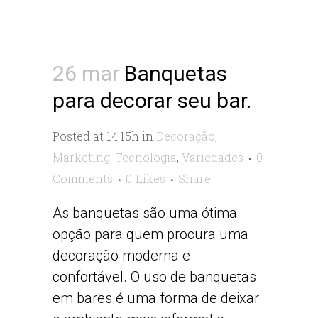
26 mar
Banquetas
para decorar seu bar.
Posted at 14:15h
in
Decoração
,
Marketing
,
Tecnologia
,
Variedades
0
Comments
0
Likes
Share
As banquetas são uma ótima
opção para quem procura uma
decoração moderna e
confortável. O uso de banquetas
em bares é uma forma de deixar