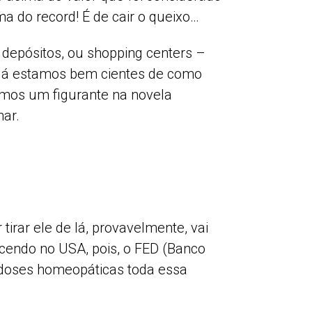
ma do record! É de cair o queixo…
s depósitos, ou shopping centers –
l já estamos bem cientes de como
somos um figurante na novela
har.
irar ele de lá, provavelmente, vai
ecendo no USA, pois, o FED (Banco
m doses homeopáticas toda essa