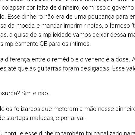
colapsar por falta de dinheiro, com isso o governo
ado. Esse dinheiro não era de uma poupança para e
casa da moeda e mandar imprimir notas, o famoso “
as, a guisa de simplicidade vamos deixar dessa m
simplesmente QE para os íntimos.
a diferença entre o remédio e o veneno é a dose. 
ares até que as guitarras foram desligadas. Esse v
bsurda? Sim e não.
e os felizardos que meteram a mão nesse dinheiro
de startups malucas, e por ai vai.
u porque esse dinheiro também foi canalizado para