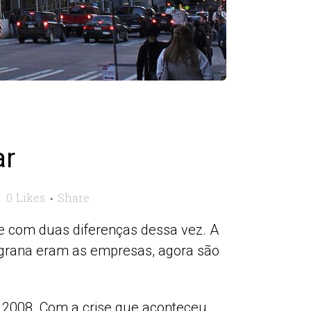
ar
0
Likes
Share
e com duas diferenças dessa vez. A
 grana eram as empresas, agora são
 2008. Com a crise que aconteceu