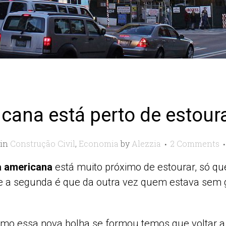
cana está perto de estour
in
Construção Civil
,
Economia
by
Alezzia
2 Comments
a americana
está muito próximo de estourar, só qu
r e a segunda é que da outra vez quem estava sem
mo essa nova bolha se formou temos que voltar a