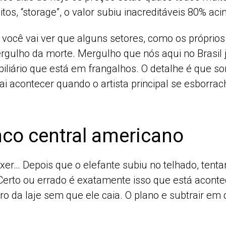
os, “storage”, o valor subiu inacreditáveis 80% aci
, você vai ver que alguns setores, como os próprio
ergulho da morte. Mergulho que nós aqui no Brasi
biliário que está em frangalhos. O detalhe é que 
 acontecer quando o artista principal se esborrac
nco central americano
r… Depois que o elefante subiu no telhado, tentar t
 Certo ou errado é exatamente isso que está acont
ro da laje sem que ele caia. O plano e subtrair e