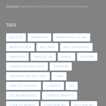
Se quiser
trabalhar conosco preencha esse formulário aqui.
TAGS
ALEZZIA
APARADOR
ARARA PARA LOJAS
ARQUITETURA
AÇO INOX
AÇO INOXIDÁVEL
BANHEIRO
BANQUETAS
BRASIL
CADEIRA
CADEIRA EM AÇO INOX
CADEIRAS
CADEIRAS EM AÇO INOX
CASA
CASE DE SUCESSO
CLIENTES
CLT
COLABORADORES
COMPORTAMENTO
COPA DO MUNDO
CORPORAÇÃO
DECORAÇÃO