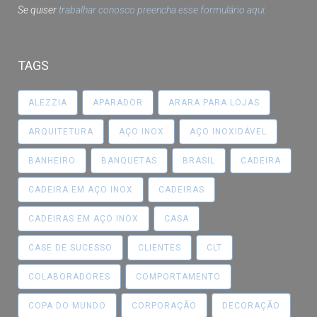
Se quiser
trabalhar conosco preencha esse formulário aqui.
TAGS
ALEZZIA
APARADOR
ARARA PARA LOJAS
ARQUITETURA
AÇO INOX
AÇO INOXIDÁVEL
BANHEIRO
BANQUETAS
BRASIL
CADEIRA
CADEIRA EM AÇO INOX
CADEIRAS
CADEIRAS EM AÇO INOX
CASA
CASE DE SUCESSO
CLIENTES
CLT
COLABORADORES
COMPORTAMENTO
COPA DO MUNDO
CORPORAÇÃO
DECORAÇÃO