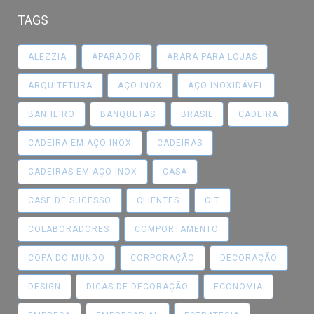
TAGS
ALEZZIA
APARADOR
ARARA PARA LOJAS
ARQUITETURA
AÇO INOX
AÇO INOXIDÁVEL
BANHEIRO
BANQUETAS
BRASIL
CADEIRA
CADEIRA EM AÇO INOX
CADEIRAS
CADEIRAS EM AÇO INOX
CASA
CASE DE SUCESSO
CLIENTES
CLT
COLABORADORES
COMPORTAMENTO
COPA DO MUNDO
CORPORAÇÃO
DECORAÇÃO
DESIGN
DICAS DE DECORAÇÃO
ECONOMIA