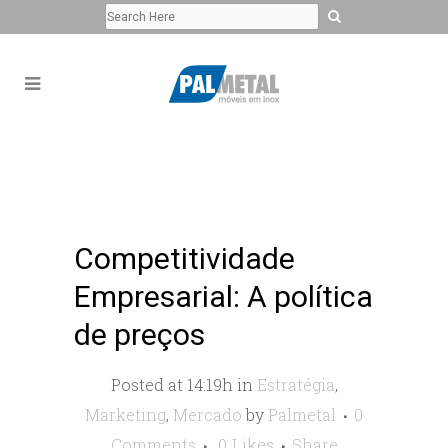
Competitividade
Empresarial: A política
de preços
Posted at 14:19h
in
Estratégia
,
Marketing
,
Mercado
by
Palmetal
0
Comments
0
Likes
Share