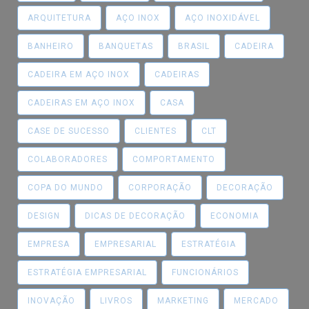
ARQUITETURA
AÇO INOX
AÇO INOXIDÁVEL
BANHEIRO
BANQUETAS
BRASIL
CADEIRA
CADEIRA EM AÇO INOX
CADEIRAS
CADEIRAS EM AÇO INOX
CASA
CASE DE SUCESSO
CLIENTES
CLT
COLABORADORES
COMPORTAMENTO
COPA DO MUNDO
CORPORAÇÃO
DECORAÇÃO
DESIGN
DICAS DE DECORAÇÃO
ECONOMIA
EMPRESA
EMPRESARIAL
ESTRATÉGIA
ESTRATÉGIA EMPRESARIAL
FUNCIONÁRIOS
INOVAÇÃO
LIVROS
MARKETING
MERCADO