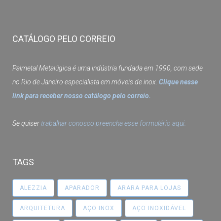
CATÁLOGO PELO CORREIO
Palmetal Metalúgica é uma indústria fundada em 1990, com sede
no Rio de Janeiro especialista em móveis de inox.
Clique nesse
link para receber nosso catálogo pelo correio.
Se quiser
trabalhar conosco preencha esse formulário aqui.
TAGS
ALEZZIA
APARADOR
ARARA PARA LOJAS
ARQUITETURA
AÇO INOX
AÇO INOXIDÁVEL