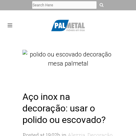
Aço inox na
decoração: usar o
polido ou escovado?
Posted at 19:02h
in
Alezzia
,
Decoração
,