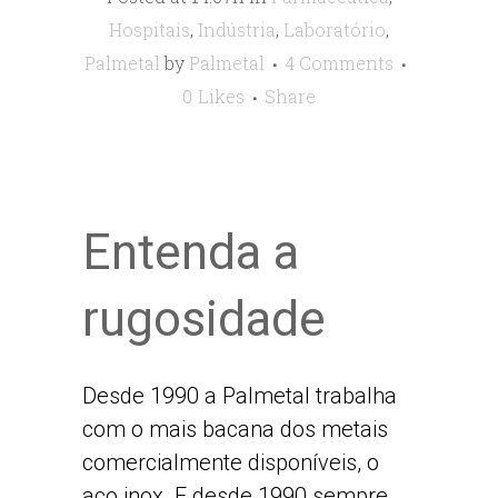
Hospitais
,
Indústria
,
Laboratório
,
Palmetal
by
Palmetal
4 Comments
0
Likes
Share
Entenda a
rugosidade
Desde 1990 a Palmetal trabalha
com o mais bacana dos metais
comercialmente disponíveis, o
aço inox. E desde 1990 sempre