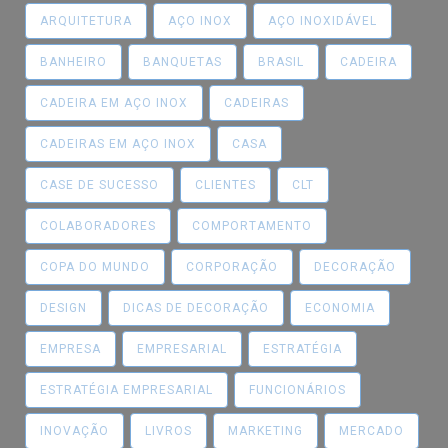
ARQUITETURA
AÇO INOX
AÇO INOXIDÁVEL
BANHEIRO
BANQUETAS
BRASIL
CADEIRA
CADEIRA EM AÇO INOX
CADEIRAS
CADEIRAS EM AÇO INOX
CASA
CASE DE SUCESSO
CLIENTES
CLT
COLABORADORES
COMPORTAMENTO
COPA DO MUNDO
CORPORAÇÃO
DECORAÇÃO
DESIGN
DICAS DE DECORAÇÃO
ECONOMIA
EMPRESA
EMPRESARIAL
ESTRATÉGIA
ESTRATÉGIA EMPRESARIAL
FUNCIONÁRIOS
INOVAÇÃO
LIVROS
MARKETING
MERCADO