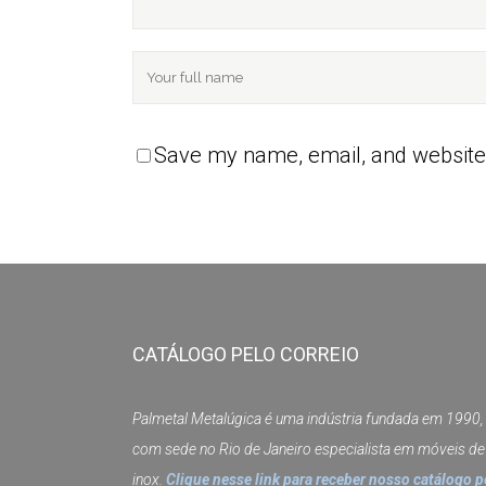
Save my name, email, and website 
CATÁLOGO PELO CORREIO
Palmetal Metalúgica é uma indústria fundada em 1990,
com sede no Rio de Janeiro especialista em móveis de
inox.
Clique nesse link para receber nosso catálogo p