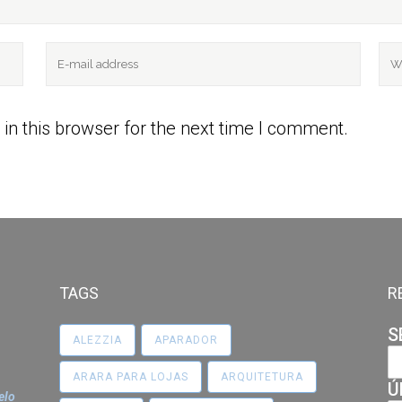
in this browser for the next time I comment.
TAGS
R
S
ALEZZIA
APARADOR
ARARA PARA LOJAS
ARQUITETURA
Ú
elo