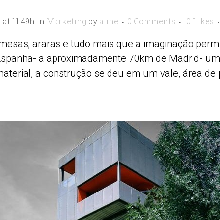
 at 11:49h
in
Marketing
by
aline
0 Comments
0
Likes
mesas, araras e tudo mais que a imaginação permiti
a Espanha- a aproximadamente 70km de Madrid- um
material, a construção se deu em um vale, área de 