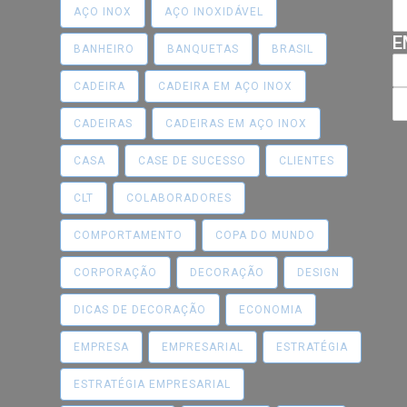
AÇO INOX
AÇO INOXIDÁVEL
E
BANHEIRO
BANQUETAS
BRASIL
CADEIRA
CADEIRA EM AÇO INOX
CADEIRAS
CADEIRAS EM AÇO INOX
CASA
CASE DE SUCESSO
CLIENTES
CLT
COLABORADORES
COMPORTAMENTO
COPA DO MUNDO
CORPORAÇÃO
DECORAÇÃO
DESIGN
DICAS DE DECORAÇÃO
ECONOMIA
EMPRESA
EMPRESARIAL
ESTRATÉGIA
ESTRATÉGIA EMPRESARIAL