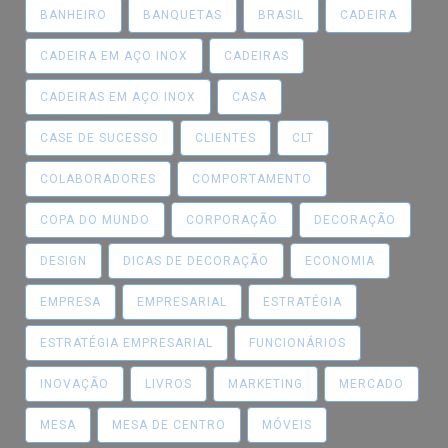
BANHEIRO
BANQUETAS
BRASIL
CADEIRA
CADEIRA EM AÇO INOX
CADEIRAS
CADEIRAS EM AÇO INOX
CASA
CASE DE SUCESSO
CLIENTES
CLT
COLABORADORES
COMPORTAMENTO
COPA DO MUNDO
CORPORAÇÃO
DECORAÇÃO
DESIGN
DICAS DE DECORAÇÃO
ECONOMIA
EMPRESA
EMPRESARIAL
ESTRATÉGIA
ESTRATÉGIA EMPRESARIAL
FUNCIONÁRIOS
INOVAÇÃO
LIVROS
MARKETING
MERCADO
MESA
MESA DE CENTRO
MÓVEIS