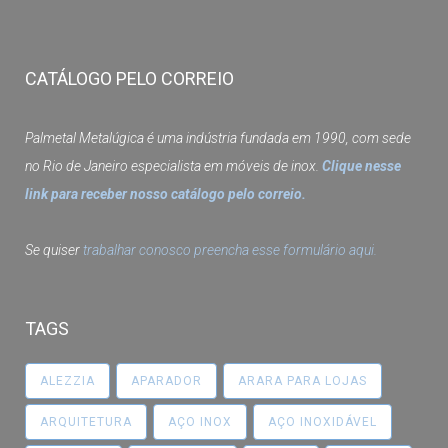
CATÁLOGO PELO CORREIO
Palmetal Metalúgica é uma indústria fundada em 1990, com sede
no Rio de Janeiro especialista em móveis de inox.
Clique nesse
link para receber nosso catálogo pelo correio.
Se quiser
trabalhar conosco preencha esse formulário aqui.
TAGS
ALEZZIA
APARADOR
ARARA PARA LOJAS
ARQUITETURA
AÇO INOX
AÇO INOXIDÁVEL