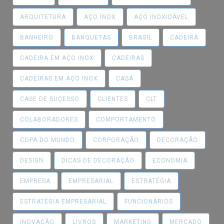
ARQUITETURA
AÇO INOX
AÇO INOXIDÁVEL
BANHEIRO
BANQUETAS
BRASIL
CADEIRA
CADEIRA EM AÇO INOX
CADEIRAS
CADEIRAS EM AÇO INOX
CASA
CASE DE SUCESSO
CLIENTES
CLT
COLABORADORES
COMPORTAMENTO
COPA DO MUNDO
CORPORAÇÃO
DECORAÇÃO
DESIGN
DICAS DE DECORAÇÃO
ECONOMIA
EMPRESA
EMPRESARIAL
ESTRATÉGIA
ESTRATÉGIA EMPRESARIAL
FUNCIONÁRIOS
INOVAÇÃO
LIVROS
MARKETING
MERCADO