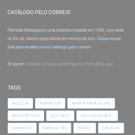
CATÁLOGO PELO CORREIO
Palmetal Metalúgica é uma indústria fundada em 1990, com sede
no Rio de Janeiro especialista em móveis de inox.
Clique nesse
link para receber nosso catálogo pelo correio.
Se quiser
trabalhar conosco preencha esse formulário aqui.
TAGS
ALEZZIA
APARADOR
ARARA PARA LOJAS
ARQUITETURA
AÇO INOX
AÇO INOXIDÁVEL
BANHEIRO
BANQUETAS
BRASIL
CADEIRA