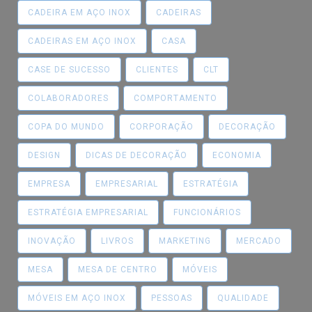
CADEIRA EM AÇO INOX
CADEIRAS
CADEIRAS EM AÇO INOX
CASA
CASE DE SUCESSO
CLIENTES
CLT
COLABORADORES
COMPORTAMENTO
COPA DO MUNDO
CORPORAÇÃO
DECORAÇÃO
DESIGN
DICAS DE DECORAÇÃO
ECONOMIA
EMPRESA
EMPRESARIAL
ESTRATÉGIA
ESTRATÉGIA EMPRESARIAL
FUNCIONÁRIOS
INOVAÇÃO
LIVROS
MARKETING
MERCADO
MESA
MESA DE CENTRO
MÓVEIS
MÓVEIS EM AÇO INOX
PESSOAS
QUALIDADE