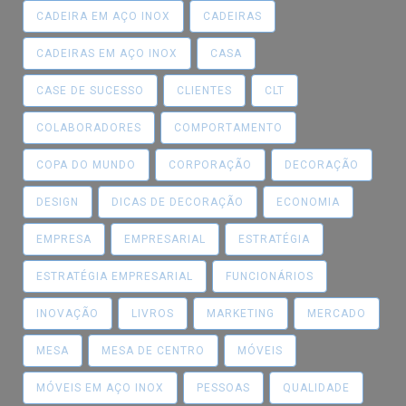
CADEIRA EM AÇO INOX
CADEIRAS
CADEIRAS EM AÇO INOX
CASA
CASE DE SUCESSO
CLIENTES
CLT
COLABORADORES
COMPORTAMENTO
COPA DO MUNDO
CORPORAÇÃO
DECORAÇÃO
DESIGN
DICAS DE DECORAÇÃO
ECONOMIA
EMPRESA
EMPRESARIAL
ESTRATÉGIA
ESTRATÉGIA EMPRESARIAL
FUNCIONÁRIOS
INOVAÇÃO
LIVROS
MARKETING
MERCADO
MESA
MESA DE CENTRO
MÓVEIS
MÓVEIS EM AÇO INOX
PESSOAS
QUALIDADE