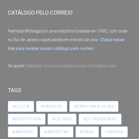
CATÁLOGO PELO CORREIO
Palmetal Metalúgica é uma indústria fundada em 1990, com sede
no Rio de Janeiro especialista em móveis de inox.
Clique nesse
link para receber nosso catálogo pelo correio.
Se quiser
trabalhar conosco preencha esse formulário aqui.
TAGS
ALEZZIA
APARADOR
ARARA PARA LOJAS
ARQUITETURA
AÇO INOX
AÇO INOXIDÁVEL
BANHEIRO
BANQUETAS
BRASIL
CADEIRA