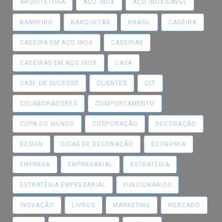
ARQUITETURA
AÇO INOX
AÇO INOXIDÁVEL
BANHEIRO
BANQUETAS
BRASIL
CADEIRA
CADEIRA EM AÇO INOX
CADEIRAS
CADEIRAS EM AÇO INOX
CASA
CASE DE SUCESSO
CLIENTES
CLT
COLABORADORES
COMPORTAMENTO
COPA DO MUNDO
CORPORAÇÃO
DECORAÇÃO
DESIGN
DICAS DE DECORAÇÃO
ECONOMIA
EMPRESA
EMPRESARIAL
ESTRATÉGIA
ESTRATÉGIA EMPRESARIAL
FUNCIONÁRIOS
INOVAÇÃO
LIVROS
MARKETING
MERCADO