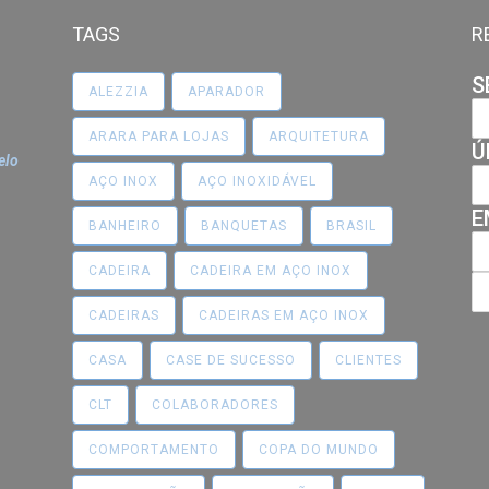
TAGS
R
S
ALEZZIA
APARADOR
ARARA PARA LOJAS
ARQUITETURA
Ú
elo
AÇO INOX
AÇO INOXIDÁVEL
E
BANHEIRO
BANQUETAS
BRASIL
CADEIRA
CADEIRA EM AÇO INOX
CADEIRAS
CADEIRAS EM AÇO INOX
CASA
CASE DE SUCESSO
CLIENTES
CLT
COLABORADORES
COMPORTAMENTO
COPA DO MUNDO