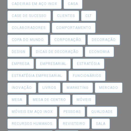
CADEIRAS EM AÇO INOX
CASA
CASE DE SUCESSO
CLIENTES
CLT
COLABORADORES
COMPORTAMENTO
COPA DO MUNDO
CORPORAÇÃO
DECORAÇÃO
DESIGN
DICAS DE DECORAÇÃO
ECONOMIA
EMPRESA
EMPRESARIAL
ESTRATÉGIA
ESTRATÉGIA EMPRESARIAL
FUNCIONÁRIOS
INOVAÇÃO
LIVROS
MARKETING
MERCADO
MESA
MESA DE CENTRO
MÓVEIS
MÓVEIS EM AÇO INOX
PESSOAS
QUALIDADE
RECURSOS HUMANOS
REVISTEIRO
SALA