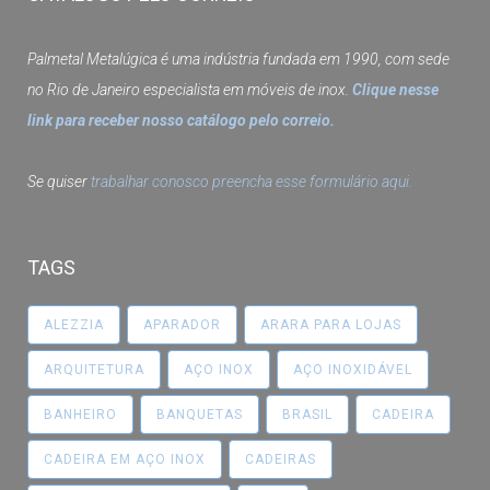
Palmetal Metalúgica é uma indústria fundada em 1990, com sede
no Rio de Janeiro especialista em móveis de inox.
Clique nesse
link para receber nosso catálogo pelo correio.
Se quiser
trabalhar conosco preencha esse formulário aqui.
TAGS
ALEZZIA
APARADOR
ARARA PARA LOJAS
ARQUITETURA
AÇO INOX
AÇO INOXIDÁVEL
BANHEIRO
BANQUETAS
BRASIL
CADEIRA
CADEIRA EM AÇO INOX
CADEIRAS