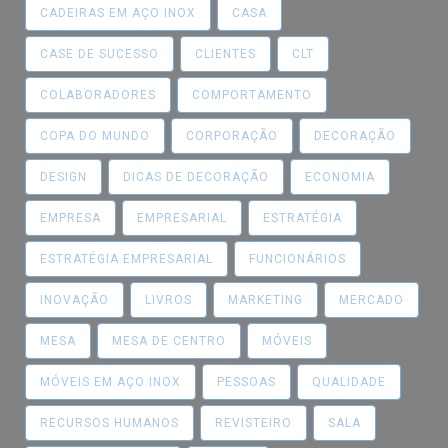
CADEIRAS EM AÇO INOX
CASA
CASE DE SUCESSO
CLIENTES
CLT
COLABORADORES
COMPORTAMENTO
COPA DO MUNDO
CORPORAÇÃO
DECORAÇÃO
DESIGN
DICAS DE DECORAÇÃO
ECONOMIA
EMPRESA
EMPRESARIAL
ESTRATÉGIA
ESTRATÉGIA EMPRESARIAL
FUNCIONÁRIOS
INOVAÇÃO
LIVROS
MARKETING
MERCADO
MESA
MESA DE CENTRO
MÓVEIS
MÓVEIS EM AÇO INOX
PESSOAS
QUALIDADE
RECURSOS HUMANOS
REVISTEIRO
SALA