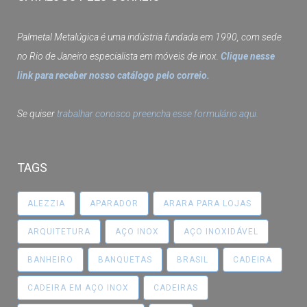
Palmetal Metalúgica é uma indústria fundada em 1990, com sede
no Rio de Janeiro especialista em móveis de inox.
Clique nesse
link para receber nosso catálogo pelo correio.
Se quiser
trabalhar conosco preencha esse formulário aqui.
TAGS
ALEZZIA
APARADOR
ARARA PARA LOJAS
ARQUITETURA
AÇO INOX
AÇO INOXIDÁVEL
BANHEIRO
BANQUETAS
BRASIL
CADEIRA
CADEIRA EM AÇO INOX
CADEIRAS