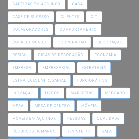
CADEIRAS EM AÇO INOX
CASA
CASE DE SUCESSO
CLIENTES
CLT
COLABORADORES
COMPORTAMENTO
COPA DO MUNDO
CORPORAÇÃO
DECORAÇÃO
DESIGN
DICAS DE DECORAÇÃO
ECONOMIA
EMPRESA
EMPRESARIAL
ESTRATÉGIA
ESTRATÉGIA EMPRESARIAL
FUNCIONÁRIOS
INOVAÇÃO
LIVROS
MARKETING
MERCADO
MESA
MESA DE CENTRO
MÓVEIS
MÓVEIS EM AÇO INOX
PESSOAS
QUALIDADE
RECURSOS HUMANOS
REVISTEIRO
SALA