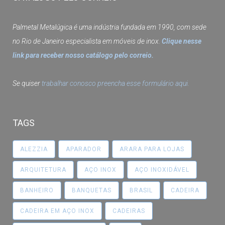
Palmetal Metalúgica é uma indústria fundada em 1990, com sede
no Rio de Janeiro especialista em móveis de inox.
Clique nesse
link para receber nosso catálogo pelo correio.
Se quiser
trabalhar conosco preencha esse formulário aqui.
TAGS
ALEZZIA
APARADOR
ARARA PARA LOJAS
ARQUITETURA
AÇO INOX
AÇO INOXIDÁVEL
BANHEIRO
BANQUETAS
BRASIL
CADEIRA
CADEIRA EM AÇO INOX
CADEIRAS