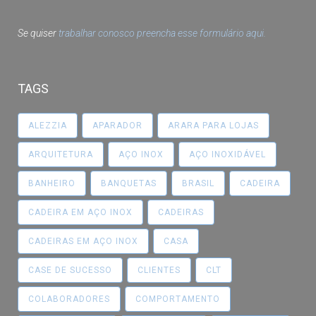
Se quiser
trabalhar conosco preencha esse formulário aqui.
TAGS
ALEZZIA
APARADOR
ARARA PARA LOJAS
ARQUITETURA
AÇO INOX
AÇO INOXIDÁVEL
BANHEIRO
BANQUETAS
BRASIL
CADEIRA
CADEIRA EM AÇO INOX
CADEIRAS
CADEIRAS EM AÇO INOX
CASA
CASE DE SUCESSO
CLIENTES
CLT
COLABORADORES
COMPORTAMENTO