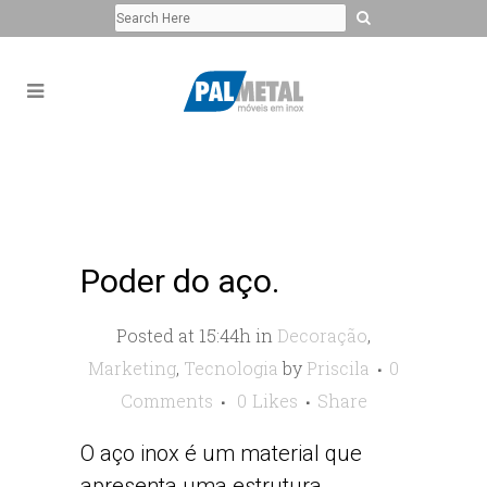
Poder do aço.
Posted at 15:44h
in
Decoração
,
Marketing
,
Tecnologia
by
Priscila
0
Comments
0
Likes
Share
O aço inox é um material que
apresenta uma estrutura