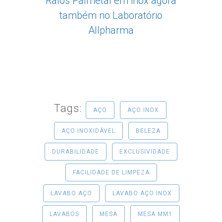
Ralos Palmetal em inox agora
também no Laboratório
Allpharma
Tags:
AÇO
AÇO INOX
AÇO INOXIDÁVEL
BELEZA
DURABILIDADE
EXCLUSIVIDADE
FACILIDADE DE LIMPEZA
LAVABO AÇO
LAVABO AÇO INOX
LAVABOS
MESA
MESA MM1