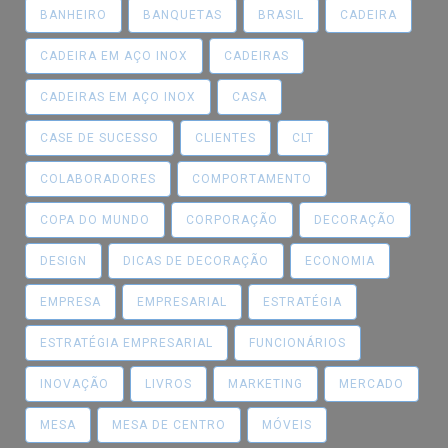
BANHEIRO
BANQUETAS
BRASIL
CADEIRA
CADEIRA EM AÇO INOX
CADEIRAS
CADEIRAS EM AÇO INOX
CASA
CASE DE SUCESSO
CLIENTES
CLT
COLABORADORES
COMPORTAMENTO
COPA DO MUNDO
CORPORAÇÃO
DECORAÇÃO
DESIGN
DICAS DE DECORAÇÃO
ECONOMIA
EMPRESA
EMPRESARIAL
ESTRATÉGIA
ESTRATÉGIA EMPRESARIAL
FUNCIONÁRIOS
INOVAÇÃO
LIVROS
MARKETING
MERCADO
MESA
MESA DE CENTRO
MÓVEIS