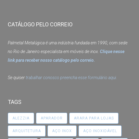
CATÁLOGO PELO CORREIO
Palmetal Metalúgica é uma indústria fundada em 1990, com sede
no Rio de Janeiro especialista em móveis de inox.
Clique nesse
link para receber nosso catálogo pelo correio.
Se quiser
trabalhar conosco preencha esse formulário aqui.
TAGS
ALEZZIA
APARADOR
ARARA PARA LOJAS
ARQUITETURA
AÇO INOX
AÇO INOXIDÁVEL