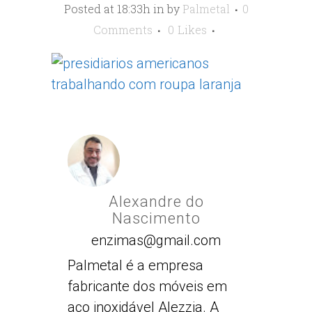
Posted at 18:33h
in
by
Palmetal
0
Comments
0
Likes
Alexandre do
Nascimento
enzimas@gmail.com
Palmetal é a empresa
fabricante dos móveis em
aço inoxidável Alezzia. A