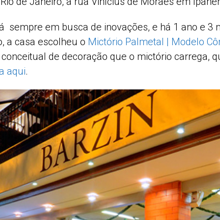
 Rio de Janeiro, a rua Vinícius de Moraes em Ipan
tá sempre em busca de inovações, e há 1 ano e 3
o, a casa escolheu o
Mictório Palmetal | Modelo Cô
 conceitual de decoração que o mictório carrega, q
a aqui
.