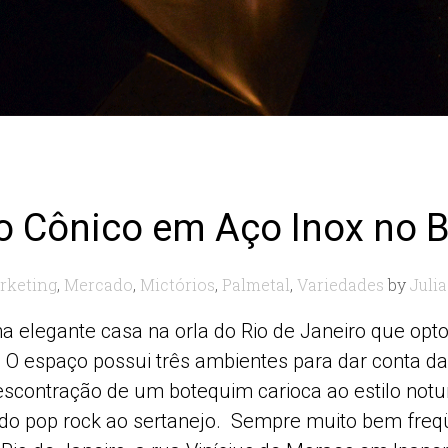
o Cônico em Aço Inox no 
rketing
,
Mercado
,
Mictórios
,
Palmetal
,
Variedades
by
Juli
a elegante casa na orla do Rio de Janeiro que opt
. O espaço possui três ambientes para dar conta 
ontração de um botequim carioca ao estilo notur
, do pop rock ao sertanejo. Sempre muito bem freqü