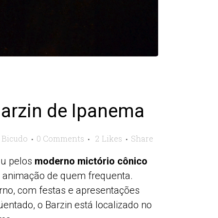
Barzin de Ipanema
a Bicudo
0 Comments
2
Likes
Share
ou pelos
moderno mictório cônico
da animação de quem frequenta.
no, com festas e apresentações
entado, o Barzin está localizado no