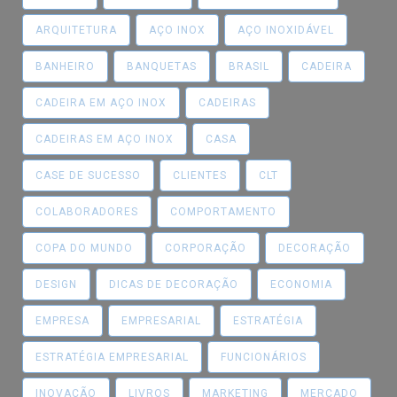
ARQUITETURA
AÇO INOX
AÇO INOXIDÁVEL
BANHEIRO
BANQUETAS
BRASIL
CADEIRA
CADEIRA EM AÇO INOX
CADEIRAS
CADEIRAS EM AÇO INOX
CASA
CASE DE SUCESSO
CLIENTES
CLT
COLABORADORES
COMPORTAMENTO
COPA DO MUNDO
CORPORAÇÃO
DECORAÇÃO
DESIGN
DICAS DE DECORAÇÃO
ECONOMIA
EMPRESA
EMPRESARIAL
ESTRATÉGIA
ESTRATÉGIA EMPRESARIAL
FUNCIONÁRIOS
INOVAÇÃO
LIVROS
MARKETING
MERCADO