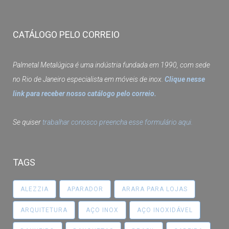
CATÁLOGO PELO CORREIO
Palmetal Metalúgica é uma indústria fundada em 1990, com sede
no Rio de Janeiro especialista em móveis de inox.
Clique nesse
link para receber nosso catálogo pelo correio.
Se quiser
trabalhar conosco preencha esse formulário aqui.
TAGS
ALEZZIA
APARADOR
ARARA PARA LOJAS
ARQUITETURA
AÇO INOX
AÇO INOXIDÁVEL