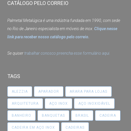
CATÁLOGO PELO CORREIO
Palmetal Metalúgica é uma indústria fundada em 1990, com sede
no Rio de Janeiro especialista em móveis de inox.
Clique nesse
link para receber nosso catálogo pelo correio.
Se quiser
trabalhar conosco preencha esse formulário aqui.
TAGS
ALEZZIA
APARADOR
ARARA PARA LOJAS
ARQUITETURA
AÇO INOX
AÇO INOXIDÁVEL
BANHEIRO
BANQUETAS
BRASIL
CADEIRA
CADEIRA EM AÇO INOX
CADEIRAS