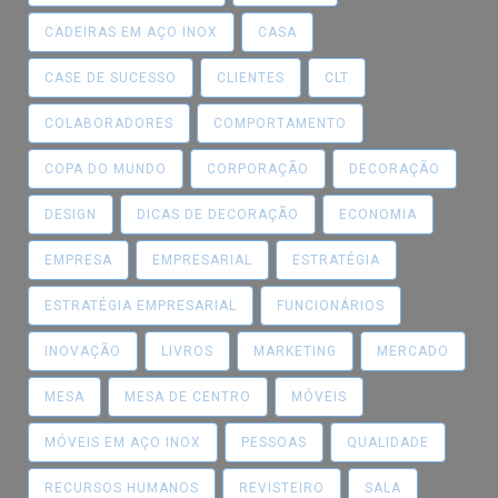
CADEIRAS EM AÇO INOX
CASA
CASE DE SUCESSO
CLIENTES
CLT
COLABORADORES
COMPORTAMENTO
COPA DO MUNDO
CORPORAÇÃO
DECORAÇÃO
DESIGN
DICAS DE DECORAÇÃO
ECONOMIA
EMPRESA
EMPRESARIAL
ESTRATÉGIA
ESTRATÉGIA EMPRESARIAL
FUNCIONÁRIOS
INOVAÇÃO
LIVROS
MARKETING
MERCADO
MESA
MESA DE CENTRO
MÓVEIS
MÓVEIS EM AÇO INOX
PESSOAS
QUALIDADE
RECURSOS HUMANOS
REVISTEIRO
SALA