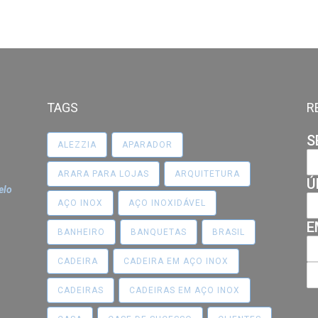
TAGS
R
S
ALEZZIA
APARADOR
ARARA PARA LOJAS
ARQUITETURA
Ú
elo
AÇO INOX
AÇO INOXIDÁVEL
E
BANHEIRO
BANQUETAS
BRASIL
CADEIRA
CADEIRA EM AÇO INOX
CADEIRAS
CADEIRAS EM AÇO INOX