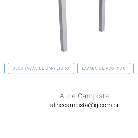
DECORAÇÃO DE BANHEIORO
LAVABO DE AÇO INOX
Aline Campista
alinecampista@ig.com.br