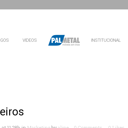
OGOS
VIDEOS
INSTITUCIONAL
eiros
 at 11:28h
in
Marketing
by
aline
0 Comments
0
Likes