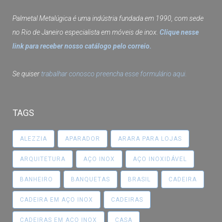
Palmetal Metalúgica é uma indústria fundada em 1990, com sede
no Rio de Janeiro especialista em móveis de inox.
Clique nesse
link para receber nosso catálogo pelo correio.
Se quiser
trabalhar conosco preencha esse formulário aqui.
TAGS
ALEZZIA
APARADOR
ARARA PARA LOJAS
ARQUITETURA
AÇO INOX
AÇO INOXIDÁVEL
BANHEIRO
BANQUETAS
BRASIL
CADEIRA
CADEIRA EM AÇO INOX
CADEIRAS
CADEIRAS EM AÇO INOX
CASA