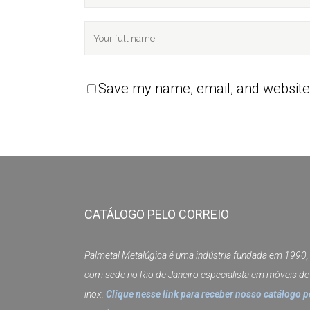
Save my name, email, and website 
CATÁLOGO PELO CORREIO
Palmetal Metalúgica é uma indústria fundada em 1990,
com sede no Rio de Janeiro especialista em móveis de
inox.
Clique nesse link para receber nosso catálogo p