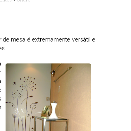
or de mesa é extremamente versátil e
es.
a
r
a
e
s
m