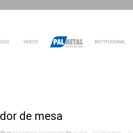
OGOS
VIDEOS
INSTITUCIONAL
ador de mesa
33h
in
Marketing
,
Variedades
by
giselle
0 Comments
0