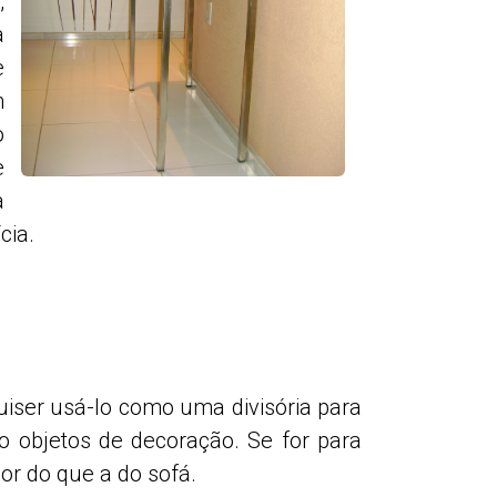
,
a
e
m
o
e
a
cia.
iser usá-lo como uma divisória para
ão objetos de decoração. Se for para
or do que a do sofá.