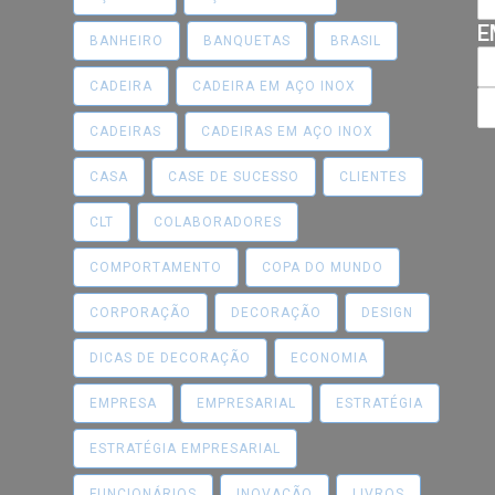
E
BANHEIRO
BANQUETAS
BRASIL
CADEIRA
CADEIRA EM AÇO INOX
CADEIRAS
CADEIRAS EM AÇO INOX
CASA
CASE DE SUCESSO
CLIENTES
CLT
COLABORADORES
COMPORTAMENTO
COPA DO MUNDO
CORPORAÇÃO
DECORAÇÃO
DESIGN
DICAS DE DECORAÇÃO
ECONOMIA
EMPRESA
EMPRESARIAL
ESTRATÉGIA
ESTRATÉGIA EMPRESARIAL
FUNCIONÁRIOS
INOVAÇÃO
LIVROS