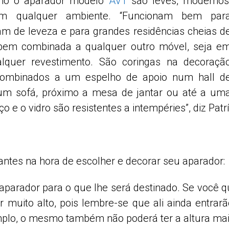
omo o aparador modelo
AV1
são leves, modernos
am qualquer ambiente. “Funcionam bem par
m de leveza e para grandes residências cheias d
 bem combinada a qualquer outro móvel, seja e
lquer revestimento. São coringas na decoraçã
combinados a um espelho de apoio num hall d
um sofá, próximo a mesa de jantar ou até a um
 e o vidro são resistentes a intempéries”, diz Patrí
ntes na hora de escolher e decorar seu aparador:
arador para o que lhe será destinado. Se você qu
 muito alto, pois lembre-se que ali ainda entrar
mplo, o mesmo também não poderá ter a altura mai