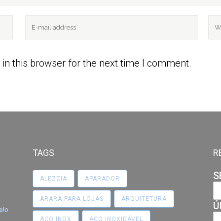
in this browser for the next time I comment.
TAGS
R
S
ALEZZIA
APARADOR
ARARA PARA LOJAS
ARQUITETURA
Ú
elo
AÇO INOX
AÇO INOXIDÁVEL