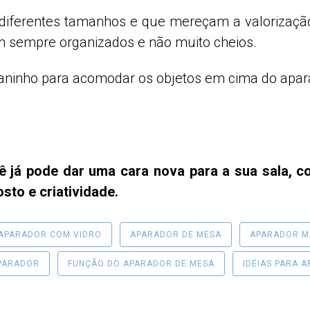
e diferentes tamanhos e que mereçam a valorizaçã
 sempre organizados e não muito cheios.
ninho para acomodar os objetos em cima do aparad
 já pode dar uma cara nova para a sua sala, c
sto e criatividade.
APARADOR COM VIDRO
APARADOR DE MESA
APARADOR M
PARADOR
FUNÇÃO DO APARADOR DE MESA
IDÉIAS PARA 