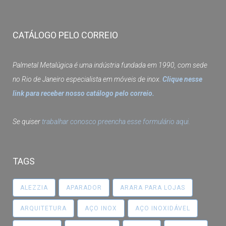
CATÁLOGO PELO CORREIO
Palmetal Metalúgica é uma indústria fundada em 1990, com sede
no Rio de Janeiro especialista em móveis de inox.
Clique nesse
link para receber nosso catálogo pelo correio.
Se quiser
trabalhar conosco preencha esse formulário aqui.
TAGS
ALEZZIA
APARADOR
ARARA PARA LOJAS
ARQUITETURA
AÇO INOX
AÇO INOXIDÁVEL