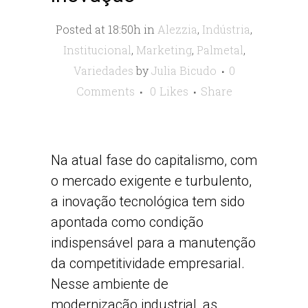
Posted at 18:50h
in
Alezzia
,
Indústria
,
Institucional
,
Marketing
,
Palmetal
,
Variedades
by
Julia Bicudo
0
Comments
0
Likes
Share
Na atual fase do capitalismo, com
o mercado exigente e turbulento,
a inovação tecnológica tem sido
apontada como condição
indispensável para a manutenção
da competitividade empresarial.
Nesse ambiente de
modernização industrial, as