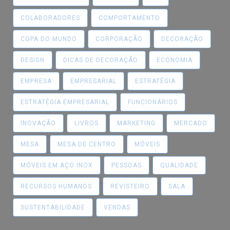
COLABORADORES
COMPORTAMENTO
COPA DO MUNDO
CORPORAÇÃO
DECORAÇÃO
DESIGN
DICAS DE DECORAÇÃO
ECONOMIA
EMPRESA
EMPRESARIAL
ESTRATÉGIA
ESTRATÉGIA EMPRESARIAL
FUNCIONÁRIOS
INOVAÇÃO
LIVROS
MARKETING
MERCADO
MESA
MESA DE CENTRO
MÓVEIS
MÓVEIS EM AÇO INOX
PESSOAS
QUALIDADE
RECURSOS HUMANOS
REVISTEIRO
SALA
SUSTENTABILIDADE
VENDAS