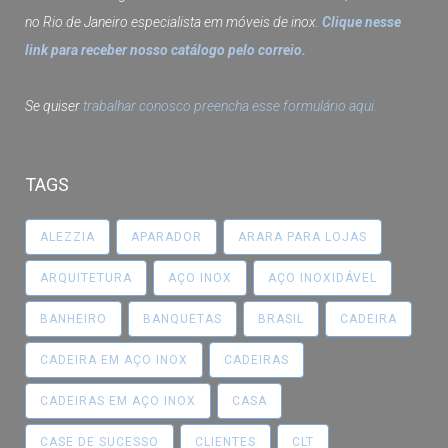
no Rio de Janeiro especialista em móveis de inox.
Clique nesse
link para receber nosso catálogo pelo correio.
Se quiser
trabalhar conosco preencha esse formulário aqui.
TAGS
ALEZZIA
APARADOR
ARARA PARA LOJAS
ARQUITETURA
AÇO INOX
AÇO INOXIDÁVEL
BANHEIRO
BANQUETAS
BRASIL
CADEIRA
CADEIRA EM AÇO INOX
CADEIRAS
CADEIRAS EM AÇO INOX
CASA
CASE DE SUCESSO
CLIENTES
CLT