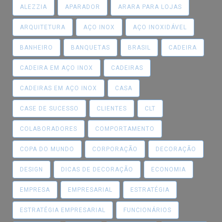
ALEZZIA
APARADOR
ARARA PARA LOJAS
ARQUITETURA
AÇO INOX
AÇO INOXIDÁVEL
BANHEIRO
BANQUETAS
BRASIL
CADEIRA
CADEIRA EM AÇO INOX
CADEIRAS
CADEIRAS EM AÇO INOX
CASA
CASE DE SUCESSO
CLIENTES
CLT
COLABORADORES
COMPORTAMENTO
COPA DO MUNDO
CORPORAÇÃO
DECORAÇÃO
DESIGN
DICAS DE DECORAÇÃO
ECONOMIA
EMPRESA
EMPRESARIAL
ESTRATÉGIA
ESTRATÉGIA EMPRESARIAL
FUNCIONÁRIOS