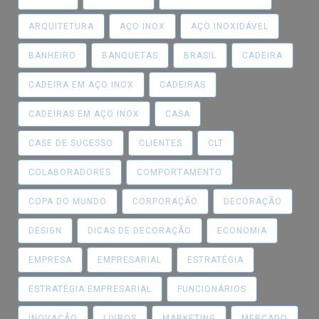
ARQUITETURA
AÇO INOX
AÇO INOXIDÁVEL
BANHEIRO
BANQUETAS
BRASIL
CADEIRA
CADEIRA EM AÇO INOX
CADEIRAS
CADEIRAS EM AÇO INOX
CASA
CASE DE SUCESSO
CLIENTES
CLT
COLABORADORES
COMPORTAMENTO
COPA DO MUNDO
CORPORAÇÃO
DECORAÇÃO
DESIGN
DICAS DE DECORAÇÃO
ECONOMIA
EMPRESA
EMPRESARIAL
ESTRATÉGIA
ESTRATÉGIA EMPRESARIAL
FUNCIONÁRIOS
INOVAÇÃO
LIVROS
MARKETING
MERCADO