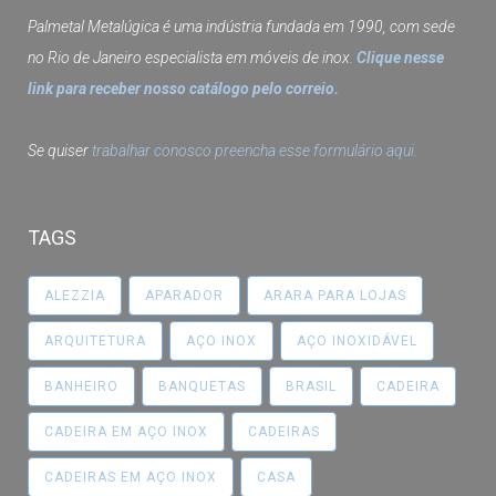
Palmetal Metalúgica é uma indústria fundada em 1990, com sede
no Rio de Janeiro especialista em móveis de inox.
Clique nesse
link para receber nosso catálogo pelo correio.
Se quiser
trabalhar conosco preencha esse formulário aqui.
TAGS
ALEZZIA
APARADOR
ARARA PARA LOJAS
ARQUITETURA
AÇO INOX
AÇO INOXIDÁVEL
BANHEIRO
BANQUETAS
BRASIL
CADEIRA
CADEIRA EM AÇO INOX
CADEIRAS
CADEIRAS EM AÇO INOX
CASA