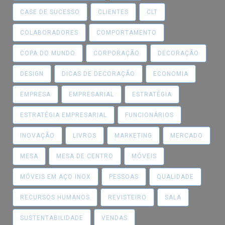
CASE DE SUCESSO
CLIENTES
CLT
COLABORADORES
COMPORTAMENTO
COPA DO MUNDO
CORPORAÇÃO
DECORAÇÃO
DESIGN
DICAS DE DECORAÇÃO
ECONOMIA
EMPRESA
EMPRESARIAL
ESTRATÉGIA
ESTRATÉGIA EMPRESARIAL
FUNCIONÁRIOS
INOVAÇÃO
LIVROS
MARKETING
MERCADO
MESA
MESA DE CENTRO
MÓVEIS
MÓVEIS EM AÇO INOX
PESSOAS
QUALIDADE
RECURSOS HUMANOS
REVISTEIRO
SALA
SUSTENTABILIDADE
VENDAS