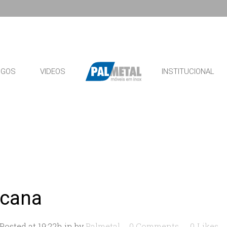
OGOS
VIDEOS
INSTITUCIONAL
icana
Posted at 19:22h
in
by
Palmetal
0 Comments
0
Likes