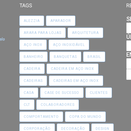
TAGS
R
S
ALEZZIA
APARADOR
ARARA PARA LOJAS
ARQUITETURA
Ú
elo
AÇO INOX
AÇO INOXIDÁVEL
E
BANHEIRO
BANQUETAS
BRASIL
CADEIRA
CADEIRA EM AÇO INOX
CADEIRAS
CADEIRAS EM AÇO INOX
CASA
CASE DE SUCESSO
CLIENTES
CLT
COLABORADORES
COMPORTAMENTO
COPA DO MUNDO
CORPORAÇÃO
DECORAÇÃO
DESIGN