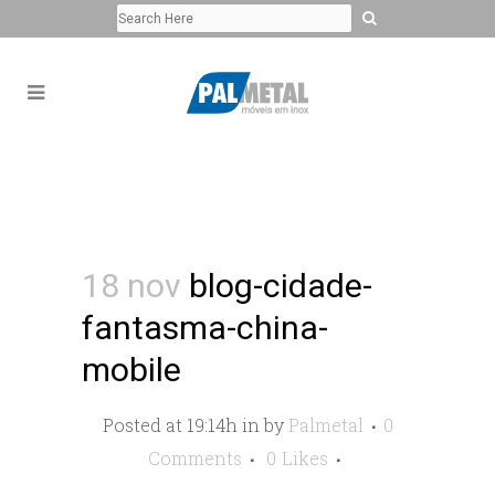
18 nov
blog-cidade-
fantasma-china-
mobile
Posted at 19:14h
in
by
Palmetal
0
Comments
0
Likes