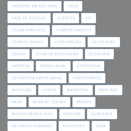
CADEIRAS EM AÇO INOX
CASA
CASE DE SUCESSO
CLIENTES
CLT
COLABORADORES
COMPORTAMENTO
COPA DO MUNDO
CORPORAÇÃO
DECORAÇÃO
DESIGN
DICAS DE DECORAÇÃO
ECONOMIA
EMPRESA
EMPRESARIAL
ESTRATÉGIA
ESTRATÉGIA EMPRESARIAL
FUNCIONÁRIOS
INOVAÇÃO
LIVROS
MARKETING
MERCADO
MESA
MESA DE CENTRO
MÓVEIS
MÓVEIS EM AÇO INOX
PESSOAS
QUALIDADE
RECURSOS HUMANOS
REVISTEIRO
SALA