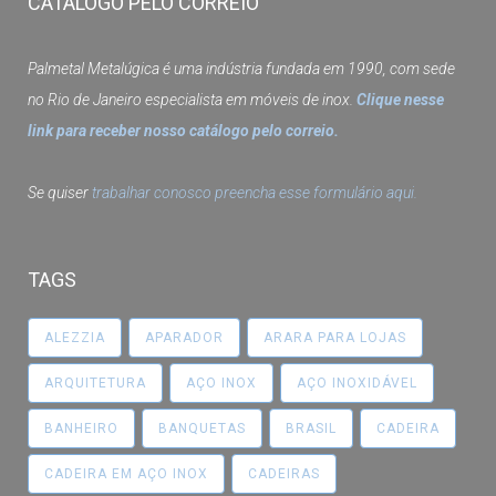
CATÁLOGO PELO CORREIO
Palmetal Metalúgica é uma indústria fundada em 1990, com sede
no Rio de Janeiro especialista em móveis de inox.
Clique nesse
link para receber nosso catálogo pelo correio.
Se quiser
trabalhar conosco preencha esse formulário aqui.
TAGS
ALEZZIA
APARADOR
ARARA PARA LOJAS
ARQUITETURA
AÇO INOX
AÇO INOXIDÁVEL
BANHEIRO
BANQUETAS
BRASIL
CADEIRA
CADEIRA EM AÇO INOX
CADEIRAS