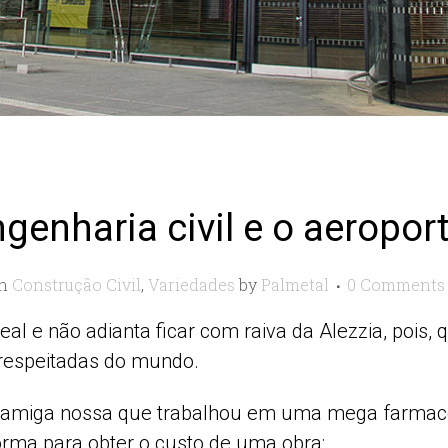
ngenharia civil e o aeropor
n
Construção Civil
,
Variedades
by
Palmetal
0 Comments
eal e não adianta ficar com raiva da Alezzia, pois,
 respeitadas do mundo.
a amiga nossa que trabalhou em uma mega farmacê
orma para obter o custo de uma obra: