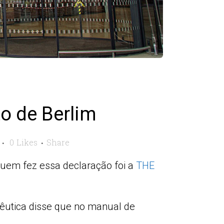
to de Berlim
0
Likes
Share
 quem fez essa declaração foi a
THE
utica disse que no manual de