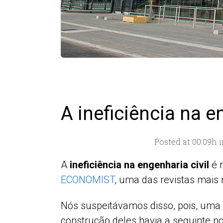
A ineficiência na e
Posted at 00:09h
i
A
ineficiência na engenharia civil
é r
ECONOMIST
, uma das revistas mais
Nós suspeitávamos disso, pois, um
construção deles havia a seguinte n