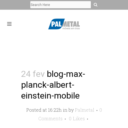
24 fev
blog-max-
planck-albert-
einstein-mobile
Posted at 16:22h
in
by
Palmetal
0
Comments
0
Likes