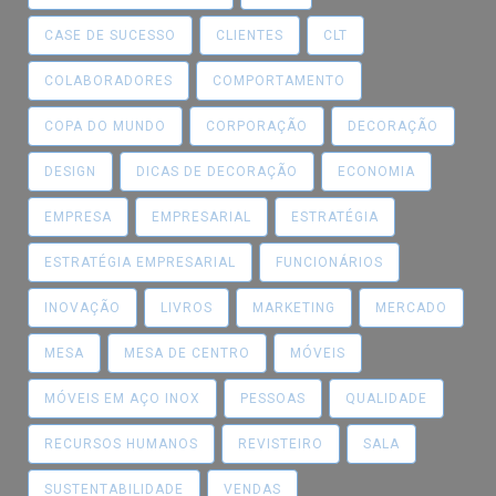
CASE DE SUCESSO
CLIENTES
CLT
COLABORADORES
COMPORTAMENTO
COPA DO MUNDO
CORPORAÇÃO
DECORAÇÃO
DESIGN
DICAS DE DECORAÇÃO
ECONOMIA
EMPRESA
EMPRESARIAL
ESTRATÉGIA
ESTRATÉGIA EMPRESARIAL
FUNCIONÁRIOS
INOVAÇÃO
LIVROS
MARKETING
MERCADO
MESA
MESA DE CENTRO
MÓVEIS
MÓVEIS EM AÇO INOX
PESSOAS
QUALIDADE
RECURSOS HUMANOS
REVISTEIRO
SALA
SUSTENTABILIDADE
VENDAS