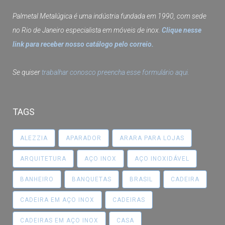
Palmetal Metalúgica é uma indústria fundada em 1990, com sede
no Rio de Janeiro especialista em móveis de inox.
Clique nesse
link para receber nosso catálogo pelo correio.
Se quiser
trabalhar conosco preencha esse formulário aqui.
TAGS
ALEZZIA
APARADOR
ARARA PARA LOJAS
ARQUITETURA
AÇO INOX
AÇO INOXIDÁVEL
BANHEIRO
BANQUETAS
BRASIL
CADEIRA
CADEIRA EM AÇO INOX
CADEIRAS
CADEIRAS EM AÇO INOX
CASA