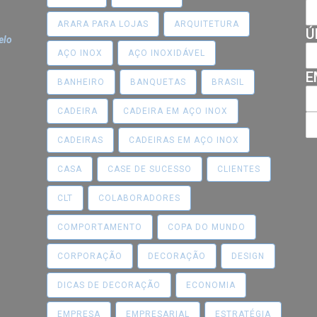
ARARA PARA LOJAS
ARQUITETURA
Ú
elo
AÇO INOX
AÇO INOXIDÁVEL
E
BANHEIRO
BANQUETAS
BRASIL
CADEIRA
CADEIRA EM AÇO INOX
CADEIRAS
CADEIRAS EM AÇO INOX
CASA
CASE DE SUCESSO
CLIENTES
CLT
COLABORADORES
COMPORTAMENTO
COPA DO MUNDO
CORPORAÇÃO
DECORAÇÃO
DESIGN
DICAS DE DECORAÇÃO
ECONOMIA
EMPRESA
EMPRESARIAL
ESTRATÉGIA