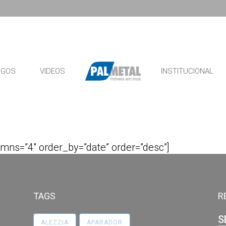
OGOS
VIDEOS
INSTITUCIONAL
mns=”4″ order_by=”date” order=”desc”]
TAGS
R
S
ALEZZIA
APARADOR