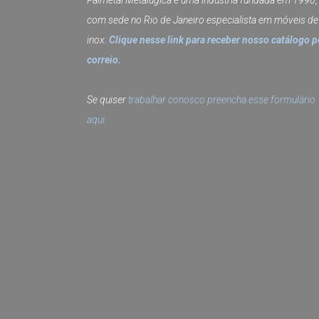
Palmetal Metalúgica é uma indústria fundada em 1990,
com sede no Rio de Janeiro especialista em móveis de
inox.
Clique nesse link para receber nosso catálogo p
correio.
Se quiser
trabalhar conosco preencha esse formulário
aqui.