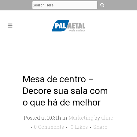
Mesa de centro –
Decore sua sala com
o que há de melhor
Posted at 10:31h
in
Marketing
by
aline
0 Comments
0
Likes
Share